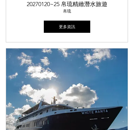
20270120~25 帛琉精緻潛水旅遊
帛琉
更多資訊