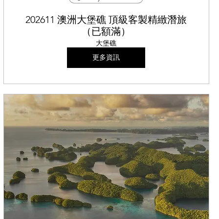
202611 澳洲大堡礁 頂級客製精緻潛旅
（已額滿）
大堡礁
更多資訊