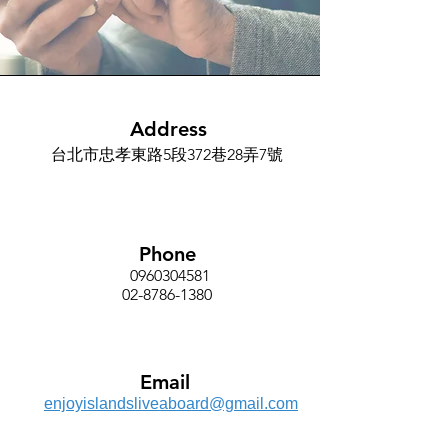
Address
台北市忠孝東路5段372巷28弄7號
Phone
0960304581
02-8786-1380
Email
enjoyislandsliveaboard@gmail.com