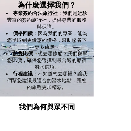
為什麼選擇我們？
專業簽約合法旅行社
：我們是經驗
豐富的簽約旅行社，提供專業的服務
與保障。
價格回饋
：因為我們的專業，能為
您爭取到更優惠的價格，幫助您省下
更多荷包。
船隻比價
：想去哪條船？我們會幫
您比價，確保您選擇到最合適的船宿
潛水選項。
行程建議
：不知道想去哪裡？讓我
們幫您建議最適合的潛水地點，讓您
的旅程更加精彩。
我們為何與眾不同