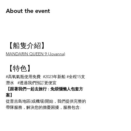
About the event
【船隻介紹】
MANDARIN QUEEN 9 (Jovanna)
【特色】
#高氧氣瓶使用免費
#2023年新船
#全程15支
潛水
#透過我們預訂更便宜
【跟著我們一起去旅行 : 免煩惱懶人包套方
案】
從普吉島地區(或機場)開始，我們提供完整的
帶隊服務，解決您的擔憂困擾，服務包含:
海島瘋中文教練/DM帶隊隨行(此團由
PADI鉑金課程總監Daren親自帶隊)