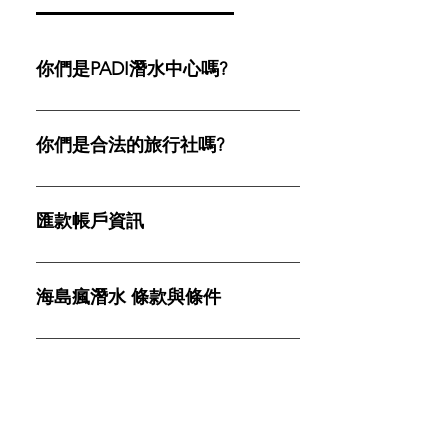
你們是PADI潛水中心嗎?
是的 我們是PADI 潛店~~ 台灣登記的潛店編號是:
S26665 (5星教練發展中心) 菲律賓登記的潛店編號是:
你們是合法的旅行社嗎?
S28832 ( 5星教練發展渡假村) 歡迎大家來喔!
是的，海島瘋在台灣&菲律賓有註冊成立的合法旅行
社，所以可以安心交給我們規劃承辦您的出外旅行
匯款帳戶資訊
喔! 中華民國交通部觀光署網站查詢:
https://admin.taiwan.net.tw/BusinessInfo/Insurance?
美金帳戶匯款資訊: 台灣上海商銀 美元帳戶 A/C
a=220&id=816400&p=108
NAME: ENJOY ISLANDS TRAVEL CO., LTD A/C NO.
海島瘋潛水 條款與條件
43108000027057 BANK NAME: THE SHANGHAI
COMMERCIAL & SAVINGS BANK LTD. WORLD
海島瘋潛水 條款與條件 請仔細閱讀我們的一般預
TRADE CENTER BRANCH BANK SWIFT CODE:
訂、取消、付款等條款。 1. 定義 海島瘋潛水應被解
聯絡我們
SCSBTWTP043 BANK ADDRESS: NO.171-6,
釋為包括「公司」及其所有附屬公司、管理人員、代
SONGDE RD.,XINYI DIST., TAIPEI CITY 110,
理、員工、工人、董事和代表。 2. 一般預訂 2.1 潛水
將LINE官方帳號加入好友， 以更方便直接聯繫我們
TAIWAN(R.O.C.) 台幣帳戶匯款資訊: 上海銀行世貿分
認證 所有客戶必須出示最低開放水域潛水認證證
喔! https://lin.ee/CdiSfpHo