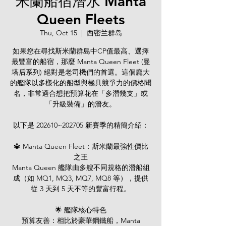
米蘭船宿潛水 Manta
Queen Fleets
Thu, Oct 15
  |  
西密兰群岛
如果您在尋找斯米蘭群島中CP值最高、選擇
最豐富的船宿，那麼 Manta Queen Fleet (曼
塔后系列) 絕對是老司機們的首選。這個龐大
的艦隊以多樣化的船型與極具競爭力的價格聞
名，非常適合想把預算花在「多潛幾支」或
「升級裝備」的潛友。
以下是 202610~202705 新賽季的精簡介紹：
🔱 Manta Queen Fleet：斯米蘭最強性價比
之王
Manta Queen 艦隊由多艘不同規格的潛船組
成（如 MQ1, MQ3, MQ7, MQ8 等），提供
從 3 天到 5 天不等的豐富行程。
🌟 艦隊核心特色
預算友善：相比於豪華鋼鐵船，Manta