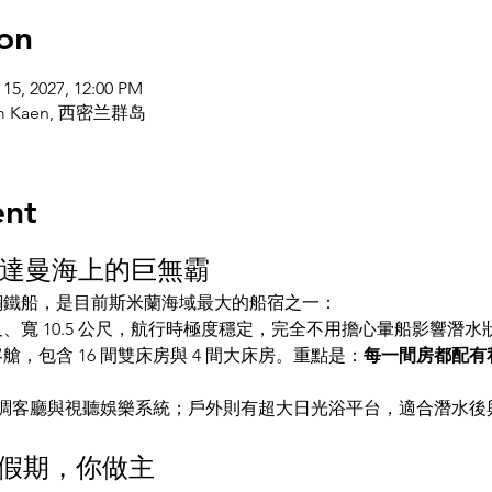
on
 15, 2027, 12:00 PM
 Kaen, 西密兰群岛
ent
 9：安達曼海上的巨無霸
造的鋼鐵船，是目前斯米蘭海域最大的船宿之一：
公尺、寬 10.5 公尺，航行時極度穩定，完全不用擔心暈船影響潛水
間客艙，包含 16 間雙床房與 4 間大床房。重點是：
每一間房都配有
調客廳與視聽娛樂系統；戶外則有超大日光浴平台，適合潛水後
你的假期，你做主