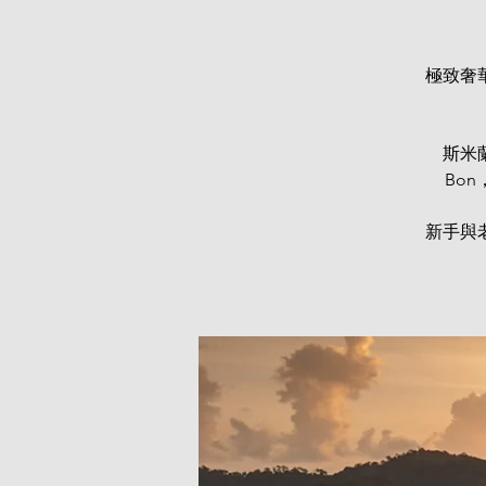
極致奢
斯米蘭
Bo
新手與