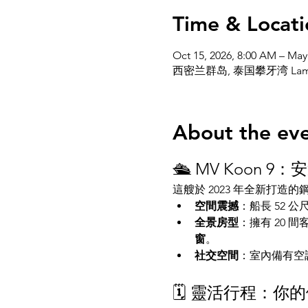
Time & Locati
Oct 15, 2026, 8:00 AM – May
西密兰群岛, 泰国攀牙湾 Lam
About the ev
🛳️ MV Koon
這艘於 2023 年全新打
空間震撼
：船長 52 
全景房型
：擁有 20 
窗
。
社交空間
：室內備有空
🗓️ 靈活行程：