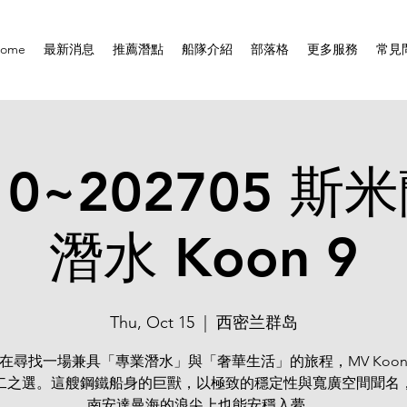
ome
最新消息
推薦潛點
船隊介紹
部落格
更多服務
常見
10~202705 
潛水 Koon 9
Thu, Oct 15
  |  
西密兰群岛
在尋找一場兼具「專業潛水」與「奢華生活」的旅程，MV Koon 
二之選。這艘鋼鐵船身的巨獸，以極致的穩定性與寬廣空間聞名
南安達曼海的浪尖上也能安穩入夢。