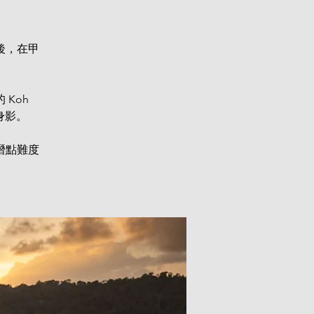
後，在甲
 Koh
身影。
潛點難度