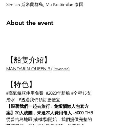
Similan 斯米蘭群島, Mu Ko Similan 泰国
About the event
【船隻介紹】
MANDARIN QUEEN 9 (Jovanna)
【特色】
#高氧氣瓶使用免費
#2023年新船
#全程15支
潛水
#透過我們預訂更便宜
【跟著我們一起去旅行 : 免煩惱懶人包套方
案】20人成團，未達20人費用每人 -6000 THB
從普吉島地區(或機場)開始，我們提供完整的
帶隊服務，解決您的擔憂困擾，服務包含:
海島瘋中文教練/DM帶隊隨行(此團由
PADI鉑金課程總監Daren親自帶隊)