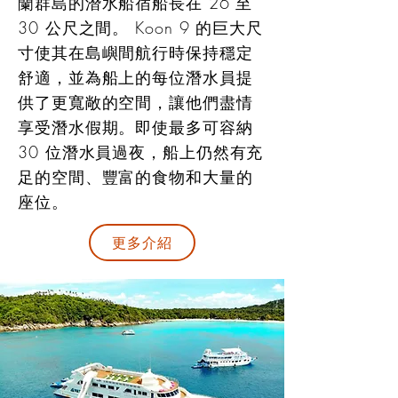
蘭群島的潛水船宿船長在 26 至
30 公尺之間。 Koon 9 的巨大尺
寸使其在島嶼間航行時保持穩定
舒適，並為船上的每位潛水員提
供了更寬敞的空間，讓他們盡情
享受潛水假期。即使最多可容納
30 位潛水員過夜，船上仍然有充
足的空間、豐富的食物和大量的
座位。
更多介紹