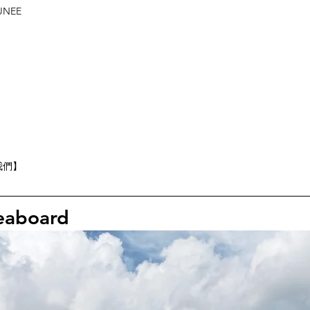
NEE
】
我們】
eaboard