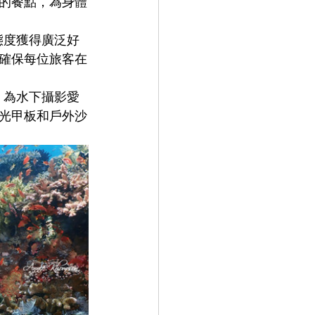
的餐點，為身體
的態度獲得廣泛好
確保每位旅客在
，為水下攝影愛
光甲板和戶外沙