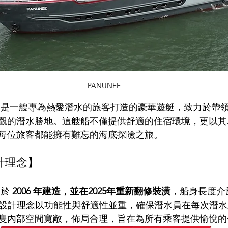
PANUNEE
eaboard 是一艘專為熱愛潛水的旅客打造的豪華遊艇，致力於
觀的潛水勝地。這艘船不僅提供舒適的住宿環境，更以其
每位旅客都能擁有難忘的海底探險之旅。
計理念】
 於 
2006 年建造，並在2025年重新翻修裝潢
，船身長度介
設計理念以功能性與舒適性並重，確保潛水員在每次潛水
隻內部空間寬敞，佈局合理，旨在為所有乘客提供愉悅的