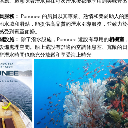
供應。這意味著潛水員在每次潛水後都能享用到美味豐盛
員服務：
 Panunee 的船員以其專業、熱情和樂於助人
地水域和潛點，能提供高品質的潛水引導服務，並致力於
感受到賓至如歸。
閒設施：
 除了潛水設施，Panunee 還設有專用的
相機室
設備處理空間。船上還設有舒適的空調休息室、寬敞的日
非潛水時間也能充分放鬆和享受海上時光。