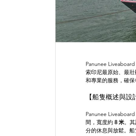
Panunee Liv
索印尼最原始、最壯
和專業的服務，確保
【船隻概述與設
Panunee Liveaboard
間，寬度約 
8 米
。其
分的休息與放鬆。船