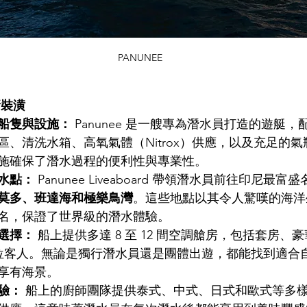
PANUNEE
新裝潢
船隻與設施：
 Panunee 是一艘專為潛水員打造的遊艇
區、清洗水箱、高氧氣體（Nitrox）供應，以及充足的
施確保了潛水過程的便利性與專業性。
水點：
 Panunee Liveaboard 帶領潛水員前往印尼最
莫多、班達海和極樂鳥灣
。這些地點以其令人驚嘆的海洋
名，保證了世界級的潛水體驗。
選擇：
 船上提供多達 8 至 12 間空調艙房，包括套房、
2 位客人。無論是獨行潛水員還是團體出遊，都能找到適合
享有海景。
驗：
 船上的廚師團隊提供泰式、中式、日式和歐式等多