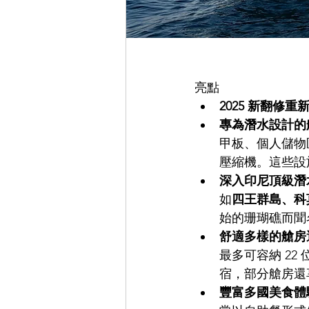
亮點
2025 新翻修重
專為潛水設計的
甲板、個人儲物
壓縮機。這些設
深入印尼頂級潛
如
四王群島、科
始的珊瑚礁而聞
舒適多樣的艙房
最多可容納 2
宿，部分艙房還
豐富多國美食體