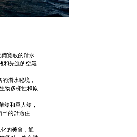
，配備寬敞的潛水
氣瓶和先進的空氣
富盛名的潛水秘境，
生物多樣性和原
豪華艙和單人艙，
自己的舒適住
樣化的美食，通