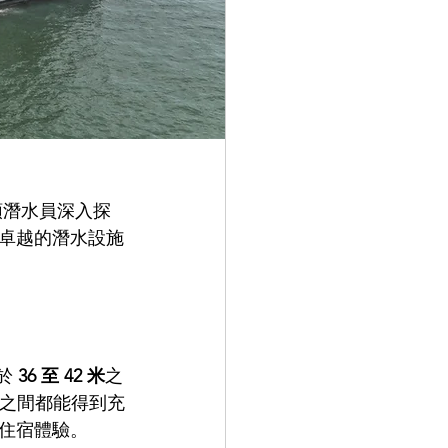
帶領潛水員深入探
卓越的潛水設施
於 
36 至 42 米
之
之間都能得到充
住宿體驗。