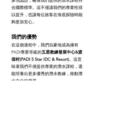
多項認證，確保我們提供的潛水課程符
合國際標準。這不僅讓我們的專業性得
以提升，也讓每位旅客在海底探險時能
夠更加安心。
我們的優勢
在這個過程中，我們自豪地成為擁有
PADI專業等級的
五星教練發展中心&渡
假村(PADI 5 Star IDC & Resort)
。這意
味著我們不僅提供專業的潛水課程，還
能培養出更多優秀的潛水教練，推動潛
水文化的發展。
此外，我們在
台灣和菲律賓
都擁有
合法
註冊的旅行社執照
，這讓我們能夠合法
地提供各種潛水與旅遊服務，確保每位
旅客的權益得到保障。我們的團隊中擁
有多位專業的潛水教練兼領隊，他們不
僅具備豐富的潛水經驗，還對海洋生態
有深入的了解，能夠為每位旅客提供最