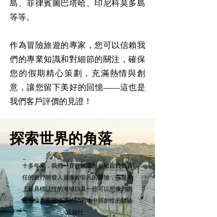
島、菲律賓圖巴塔哈、印尼科莫多島
等等。
作為冒險旅遊的專家，您可以信賴我
們的專業知識和對細節的關注，確保
您的假期精心策劃，充滿熱情與創
意，讓您留下美好的回憶——這也是
我們客戶評價的見證！
​探索世界的角落
十多年來，我們一直在派遣眼光敏銳且
負責
任的旅行開發人員
進行非凡的冒險，在世界
上最具標誌性的海域以及一些可以想像到的
最偏遠和異國情調的目的地中開創性的體驗
式旅行。