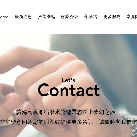
ome
最新消息
推薦潛點
船隊介紹
部落格
更多服務
常見
Let's
Contact
讓海島瘋船宿潛水旅遊帶您踏上夢幻之旅！
非常樂意回答您的問題或提供更多資訊，請隨時與我們