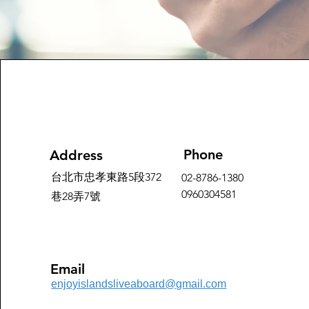
Phone
Address
台北市忠孝東路5段372
02-8786-1380
0960304581
巷28弄7號
Email
enjoyislandsliveaboard@gmail.com