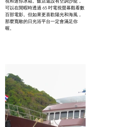
視和迷你冰箱。飯店還設有空調沙龍，
可以在閒暇時透過 65 吋電視螢幕觀看數
百部電影。但如果更喜歡陽光和海風，
那麼寬敞的日光浴平台一定會滿足你
喔。