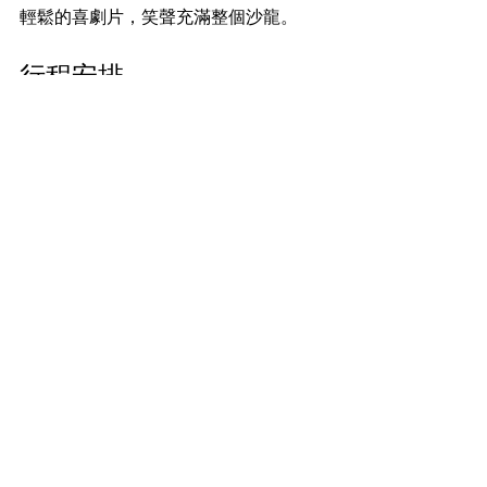
輕鬆的喜劇片，笑聲充滿整個沙龍。
行程安排
MV 
RAGA
提供為期 5 天 4 夜的潛水行
程，將帶領您探索北安達曼海的最佳潛
水地點，包括斯米蘭群島、邦島、塔柴
島和著名的黎塞留岩。我們每一次潛水
都能看到五彩斑斕的珊瑚和各種海洋生
物，特別是那次在黎塞留岩的潛水，水
下的景色簡直讓我驚嘆不已，仿佛置身
於一個夢幻的海底世界。
接送安排
提供免費的酒店接送服務。接送時間範
圍為 16:00 - 16:30，涵蓋以下地區：機
場、邁考、奈揚、芭東、卡塔、卡倫、
拉瓦伊、查龍和普吉鎮。這樣的安排讓
我在抵達時感到特別方便，完全不需要