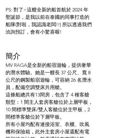
PS: 對了~這艘全新的船首航於 2024 年
聖誕節，是我以前在泰國的同事打造的
船隊(對啦，我認識老闆!!) 所以透過我們
洽詢預訂，會有小驚喜喔!
簡介
MV 
RAGA
是全新的船宿遊輪，提供奢華
的潛水體驗。她是一艘長 37 公尺、寬 8 
公尺的鋼製船宿遊輪，可容納 26 名潛水
員，配備空調雙床共用艙。
這條船總共有13間房，包含了 4 種客艙
類型：1 間主人套房客艙位於上層甲板，
10 間標準雙床/雙人客艙位於主甲板，2 
間標準客艙位於下層甲板。
所有小屋均配有連接浴室、衣櫃、吹風
機和保險箱，此外主套房小屋還配有電