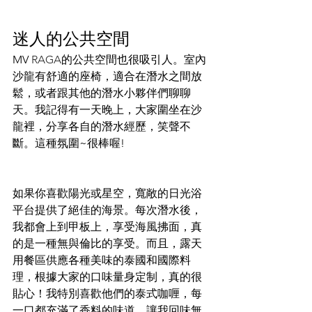
迷人的公共空間
MV 
RAGA
的公共空間也很吸引人。室內
沙龍有舒適的座椅，適合在潛水之間放
鬆，或者跟其他的潛水小夥伴們聊聊
天。我記得有一天晚上，大家圍坐在沙
龍裡，分享各自的潛水經歷，笑聲不
斷。這種氛圍~很棒喔!
如果你喜歡陽光或星空，寬敞的日光浴
平台提供了絕佳的海景。每次潛水後，
我都會上到甲板上，享受海風拂面，真
的是一種無與倫比的享受。而且，露天
用餐區供應各種美味的泰國和國際料
理，根據大家的口味量身定制，真的很
貼心！我特別喜歡他們的泰式咖喱，每
一口都充滿了香料的味道，讓我回味無