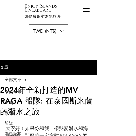
Enjoy Islands
Liveaboard
海島瘋船宿潛水旅遊
TWD (NT$)
文章
全部文章
2024年全新打造的MV
全部文章
RAGA 船隊: 在泰國斯米蘭
出團
的潛水之旅
保險
船隊
大家好！如果你和我一樣熱愛潛水和海
優惠折扣
洋冒險，那麼你一定會對 MV RAGA 船