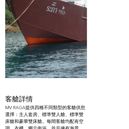
客艙詳情
MV 
RAGA
提供四種不同類型的客艙供您
選擇：主人套房、標準雙人艙、標準雙
床艙和豪華雙床艙。每間客艙均配有空
調、衣櫃、獨立衛浴，並且擁有海景。