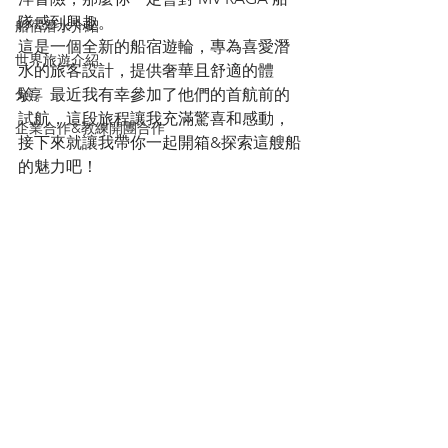
隊感到興趣。
船宿潛水介紹
這是一個全新的船宿遊輪，專為喜愛潛
世界旅遊介紹
水的旅客設計，提供奢華且舒適的體
分享
驗。最近我有幸參加了他們的首航前的
試航，這段旅程讓我充滿驚喜和感動，
企業合作&教練開團合作
接下來就讓我帶你一起開箱&探索這艘船
的魅力吧！