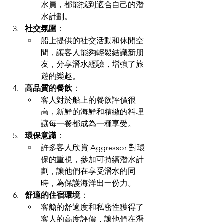
水員，都能找到適合自己的潛
水計劃。
社交氛圍
：
船上提供的社交活動和休閒空
間，讓客人能夠輕鬆結識新朋
友，分享潛水經驗，增強了旅
遊的樂趣。
高品質的餐飲
：
客人對於船上的餐飲評價很
高，新鮮的海鮮和精緻的料理
讓每一餐都成為一種享受。
環保意識
：
許多客人欣賞 Aggressor 對環
保的重視，參加可持續潛水計
劃，讓他們在享受潛水的同
時，為保護海洋出一份力。
舒適的住宿環境
：
客艙的舒適度和私密性獲得了
客人的高度評價，讓他們在潛