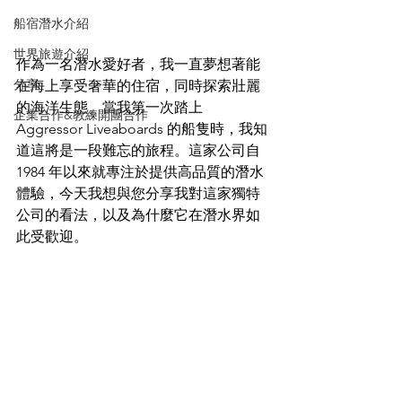
船宿潛水介紹
世界旅遊介紹
作為一名潛水愛好者，我一直夢想著能
分享
在海上享受奢華的住宿，同時探索壯麗
的海洋生態。當我第一次踏上 
企業合作&教練開團合作
Aggressor Liveaboards 的船隻時，我知
道這將是一段難忘的旅程。這家公司自 
1984 年以來就專注於提供高品質的潛水
體驗，今天我想與您分享我對這家獨特
公司的看法，以及為什麼它在潛水界如
此受歡迎。