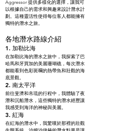
Aggressor 提供多樣化的選擇，讓我可
以根據自己的需求和興趣來設計潛水計
劃。這種靈活性使得每位客人都能擁有
獨特的潛水之旅。
各地潛水路線介紹
1. 加勒比海
在加勒比海的潛水之旅中，我探索了巴
哈馬和牙買加的美麗珊瑚礁，每次潛水
都能看到色彩斑斕的熱帶魚和壯觀的海
底景觀。
2. 南太平洋
前往斐濟和帛琉的行程中，我體驗了夜
潛和沉船潛水，這些獨特的潛水經歷讓
我感受到海洋的神秘與美麗。
3. 紅海
在紅海的潛水中，我驚嘆於那裡的壯觀
生態系統，沙姆沙伊赫的潛水點更是讓