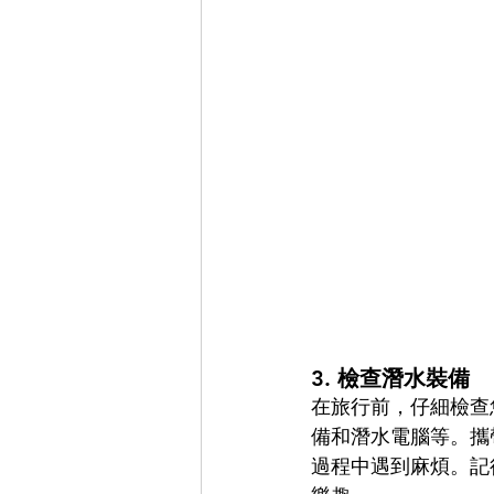
3. 
檢查潛水裝備
在旅行前，仔細檢查
備和潛水電腦等。攜
過程中遇到麻煩。記