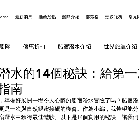
ome
最新消息
推薦潛點
船隊介紹
部落格
更多服務
常見
船隊
優惠折扣
船宿潛水介紹
世界旅遊介紹
潛水的14個秘訣：給第一
指南
，準備好展開一場令人心醉的船宿潛水冒險了嗎？船宿潛
更是一次與自然親密接觸的機會。作為小編，我希望能分
宿潛水中獲得最佳體驗。以下是14個實用的秘訣，讓我