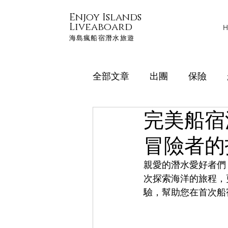
Enjoy Islands
Liveaboard
H
海島瘋船宿潛水旅遊
全部文章
出團
保險
完美船宿
企業合作&教練開團合作
冒險者的
親愛的潛水愛好者們
次探索海洋的旅程，
驗，幫助您在首次船