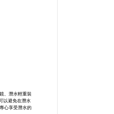
鏡、潛水輕重裝
可以避免在潛水
專心享受潛水的