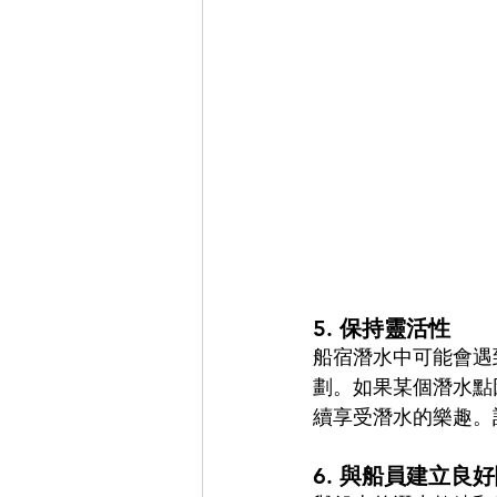
5. 
保持靈活性
船宿潛水中可能會遇
劃。如果某個潛水點
續享受潛水的樂趣。
6. 
與船員建立良好