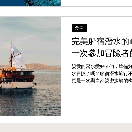
分享
完美船宿潛水的
一次參加冒險者
親愛的潛水愛好者們，準備
水冒險了嗎？船宿潛水旅行
更是一次與自然親密接觸的
享一些寶貴的經驗，幫助您
驗。以下是14個實用的秘訣