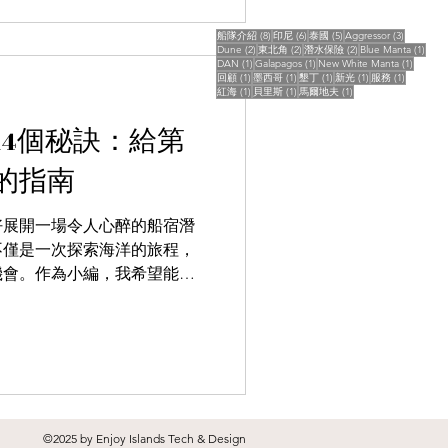
8 篇文章
6 篇文章
5 篇文章
3 篇文章
船隊介紹
(8)
印尼
(6)
泰國
(5)
Aggressor
(3)
2 篇文章
2 篇文章
2 篇文章
1 篇
Dune
(2)
東北角
(2)
潛水保險
(2)
Blue Manta
(1)
1 篇文章
1 篇文章
1 篇文
DAN
(1)
Galapagos
(1)
New White Manta
(1)
1 篇文章
1 篇文章
1 篇文章
1 篇文章
1 篇文章
回顧
(1)
墨西哥
(1)
墾丁
(1)
新光
(1)
服務
(1)
1 篇文章
1 篇文章
1 篇文章
紅海
(1)
貝里斯
(1)
馬爾地夫
(1)
14個秘訣：給第
的指南
好展開一場令人心醉的船宿潛
不僅是一次探索海洋的旅程，
機會。作為小編，我希望能分
在首次船宿潛水中獲得最佳體
，讓我們一起來看看吧！
©2025 by Enjoy Islands Tech & Design