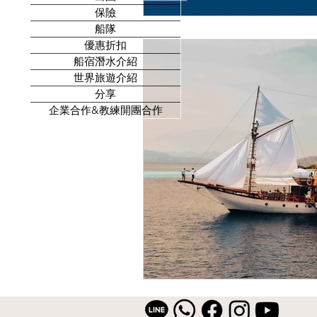
保險
船隊
優惠折扣
船宿潛水介紹
世界旅遊介紹
分享
企業合作&教練開團合作