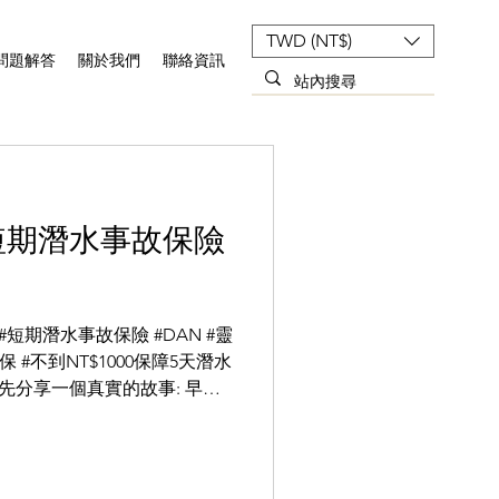
TWD (NT$)
問題解答
關於我們
聯絡資訊
 短期潛水事故保險
#短期潛水事故保險 #DAN #靈
天潛水
總監先分享一個真實的故事: 早期
潛水公司的一趟潛水活動後，其中
..