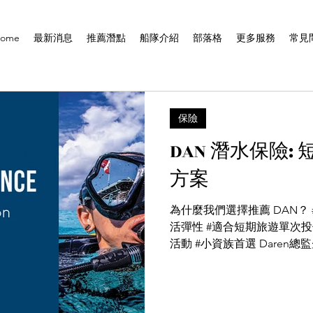
ome
最新消息
推薦潛點
船隊介紹
部落格
更多服務
常見
保險
DAN 潛水保險:
方案
為什麼我們選擇推薦 DAN？ 
活彈性 #適合短期旅遊單次投保 #不到NT$1000保障5
活動 #小資族首選 Daren
Daren在泰國斯米蘭船宿
一位潛水教練同事因為照顧客.