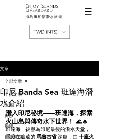
Enjoy Islands
Liveaboard
海島瘋船宿潛水旅遊
TWD (NT$)
文章
全部文章
印尼 Banda Sea 班達海潛
全部文章
水介紹
出團
潛入印尼秘境——班達海，探索
保險
火山島與傳奇水下世界！
 🌊🔥
船隊
班達海，被譽為印尼最後的潛水天堂，
優惠折扣
隱藏在遙遠的 
馬魯古省
 深處，由 
十座火