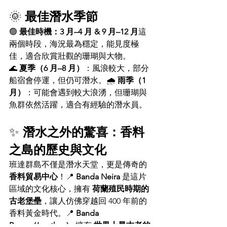
🌞 
最佳潛水季節
🟢 
最佳時機：3 月–4 月 & 9 月–12 月
這
兩個時段，海況最為穩定，能見度極
佳，適合欣賞壯觀的珊瑚與大物。
🌊 
夏季（6 月–8 月）
：風浪較大，部分
船宿會停運，但仍可潛水。🌧 
雨季（1 
月）
：可能會遇到較大浪湧，但珊瑚與
魚群依然活躍，適合有經驗的潛水員。
✨ 
潛水之外的驚喜：香料
之島的歷史與文化
班達群島不僅是潛水天堂，更是傳奇的
香料貿易中心
！📍 
Banda Neira
 是這片
區域的文化核心，擁有 
荷蘭殖民時期的
古老堡壘
，讓人仿佛穿越回 400 年前的
香料黃金時代。📍 
Banda 
Besar（Lonthor）
 擁有 
世界上最古老的