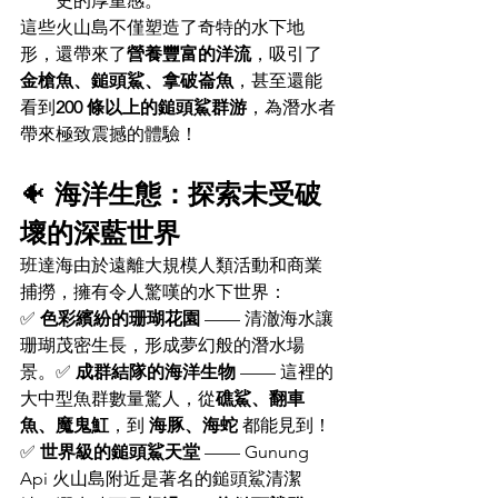
史的厚重感。
這些火山島不僅塑造了奇特的水下地
形，還帶來了
營養豐富的洋流
，吸引了
金槍魚、鎚頭鯊、拿破崙魚
，甚至還能
看到
200 條以上的鎚頭鯊群游
，為潛水者
帶來極致震撼的體驗！
🐠 
海洋生態：探索未受破
壞的深藍世界
班達海由於遠離大規模人類活動和商業
捕撈，擁有令人驚嘆的水下世界：
✅ 
色彩繽紛的珊瑚花園
 —— 清澈海水讓
珊瑚茂密生長，形成夢幻般的潛水場
景。✅ 
成群結隊的海洋生物
 —— 這裡的
大中型魚群數量驚人，從
礁鯊、翻車
魚、魔鬼魟
，到 
海豚、海蛇
 都能見到！
✅ 
世界級的鎚頭鯊天堂
 —— Gunung 
Api 火山島附近是著名的鎚頭鯊清潔