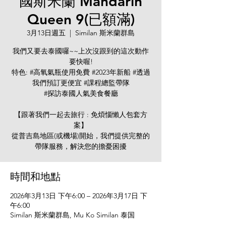
國斯米蘭 Mandarin
Queen 9(已額滿)
3月13日週五
  |  
Similan 斯米蘭群島
我們又要去泰國囉~~上次沒跟到的這次動作
要快喔!
特色: #高氧氣瓶使用免費 #2023年新船 #透過
我們預訂更便宜 #課程總監帶隊
#探訪泰國人氣美食餐廳
【跟著我們一起去旅行 : 免煩惱懶人包套方
案】
從普吉島地區(或機場)開始，我們提供完整的
帶隊服務，解決您的擔憂困擾
時間和地點
2026年3月13日 下午6:00 – 2026年3月17日 下
午6:00
Similan 斯米蘭群島, Mu Ko Similan 泰国