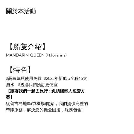
關於本活動
【船隻介紹】
MANDARIN QUEEN 9 (Jovanna)
【特色】
#高氧氣瓶使用免費
#2023年新船
#全程15支
潛水
#透過我們預訂更便宜
【跟著我們一起去旅行 : 免煩惱懶人包套方
案】
從普吉島地區(或機場)開始，我們提供完整的
帶隊服務，解決您的擔憂困擾，服務包含:
海島瘋中文教練/DM帶隊隨行(此團由
PADI鉑金課程總監Daren親自帶隊)