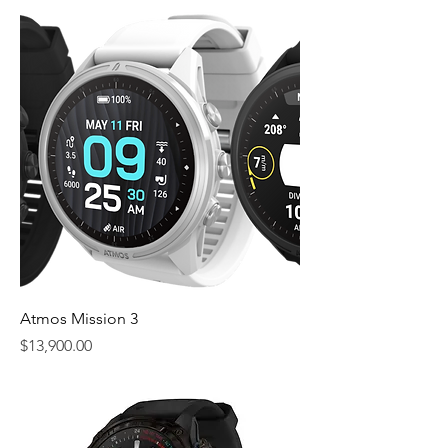
Atmos Mission 3
價格
$13,900.00