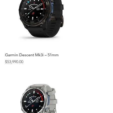
Garmin Descent Mk3i – 51mm
價格
$53,990.00