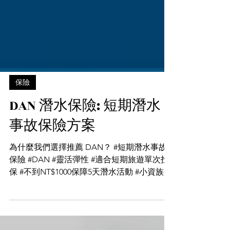
保險
DAN 潛水保險: 短期潛水
事故保險方案
為什麼我們選擇推薦 DAN？ #短期潛水事故
保險 #DAN #靈活彈性 #適合短期旅遊單次投
保 #不到NT$1000保障5天潛水活動 #小資族首
選 Daren總監先分享一個真實的故事: 早期
Daren在泰國斯米蘭船宿潛水公司的一趟潛水
活動後，其中一位潛水教練同事因為照顧客...