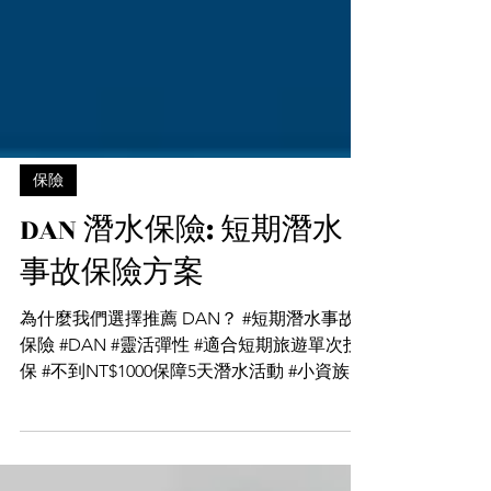
保險
DAN 潛水保險: 短期潛水
事故保險方案
為什麼我們選擇推薦 DAN？ #短期潛水事故
保險 #DAN #靈活彈性 #適合短期旅遊單次投
保 #不到NT$1000保障5天潛水活動 #小資族首
選 Daren總監先分享一個真實的故事: 早期
Daren在泰國斯米蘭船宿潛水公司的一趟潛水