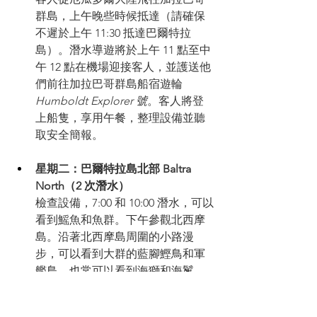
群島，上午晚些時候抵達（請確保
不遲於上午 11:30 抵達巴爾特拉
島）。潛水導遊將於上午 11 點至中
午 12 點在機場迎接客人，並護送他
們前往加拉巴哥群島船宿遊輪
Humboldt Explorer 號
。客人將登
上船隻，享用午餐，整理設備並聽
取安全簡報。 
星期二：巴爾特拉島北部 
Baltra 
North
（2 次潛水）
檢查設備，7:00 和 10:00 潛水，可以
看到鰩魚和魚群。下午參觀北西摩
島。沿著北西摩島周圍的小路漫
步，可以看到大群的藍腳鰹鳥和軍
艦鳥。也常可以看到海獅和海鬣
蜥。出發前往北部群島（長途轉
機）。 