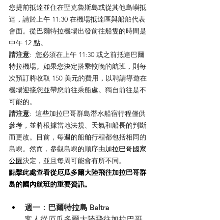
您提前抵達並住在聖克魯斯島或從其他島嶼抵
達，請於上午 11:30 在機場抵達區與船舶代表
會面。從巴爾特拉機場出發前往船隻的時間是
中午 12 點。
請注意
:  您必須在上午 11:30 或之前抵達巴爾
特拉機場。如果您決定搭乘較晚的航班，則每
次預訂將收取 150 美元的費用，以聘請導遊在
機場迎接您並帶您前往乘船處。獨自前往是不
可能的。
請注意
:  這些加拉巴哥群島潛水船宿行程僅供
參考，並將根據當地法規、天氣和船長的判斷
而更改。目前，每週的船舶行程都包括相同的
島嶼。然而，參觀島嶼的順序由
加拉巴哥國家
公園
決定，並且每周可能會有所不同。
點擊此處查看從厄瓜多爾大陸飛往加拉巴哥群
島的國內航班的重要資訊。 
週一：巴爾特拉島 
Baltra
客人從厄瓜多爾大陸飛往加拉巴哥