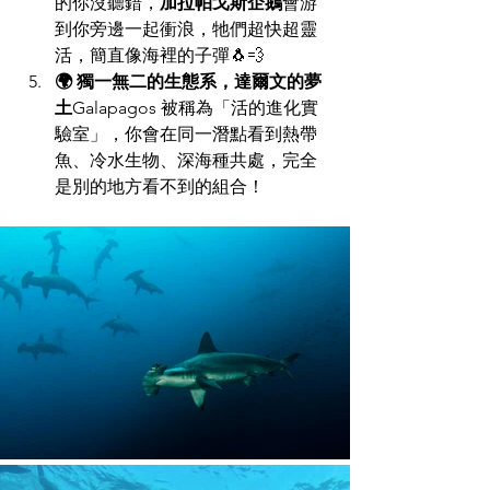
的你沒聽錯，
加拉帕戈斯企鵝
會游
到你旁邊一起衝浪，牠們超快超靈
活，簡直像海裡的子彈🐧💨
🌍 獨一無二的生態系，達爾文的夢
土
Galapagos 被稱為「活的進化實
驗室」，你會在同一潛點看到熱帶
魚、冷水生物、深海種共處，完全
是別的地方看不到的組合！