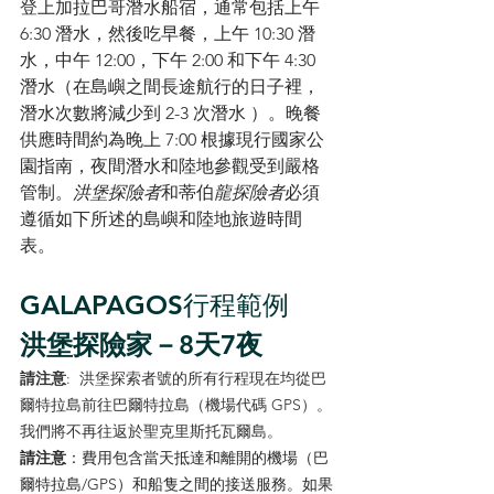
登上加拉巴哥潛水船宿，通常包括上午 
6:30 潛水，然後吃早餐，上午 10:30 潛
水，中午 12:00，下午 2:00 和下午 4:30 
潛水（在島嶼之間長途航行的日子裡，
潛水次數將減少到 2-3 次潛水 ）。晚餐
供應時間約為晚上 7:00 根據現行國家公
園指南，夜間潛水和陸地參觀受到嚴格
管制。
洪堡探險者
和蒂伯
龍探險者
必須
遵循如下所述的島嶼和陸地旅遊時間
表。
GALAPAGOS行程範例
洪堡探險家－8天7夜
請注意
:  洪堡探索者號的所有行程現在均從巴
爾特拉島前往巴爾特拉島（機場代碼 GPS）。
我們將不再往返於聖克里斯托瓦爾島。
請注意
：費用包含當天抵達和離開的機場（巴
爾特拉島/GPS）和船隻之間的接送服務。如果