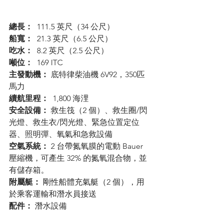
總長：
  111.5 英尺（34 公尺）
船寬：
  21.3 英尺（6.5 公尺）
吃水：
  8.2 英尺（2.5 公尺）
噸位：
  169 ITC
主發動機：
 底特律柴油機 6V92，350匹
馬力
續航里程：
  1,800 海浬
安全設備：
 救生筏（2 個）、救生圈/閃
光燈、救生衣/閃光燈、緊急位置定位
器、照明彈、氧氣和急救設備
空氣系統：
 2 台帶氮氧膜的電動 Bauer 
壓縮機，可產生 32% 的氮氧混合物，並
有儲存箱。
附屬艇：
 剛性船體充氣艇（2 個），用
於乘客運輸和潛水員接送
配件：
 潛水設備