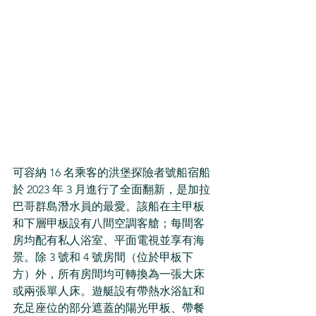
可容納 16 名乘客的洪堡探險者號船宿船
於 2023 年 3 月進行了全面翻新，是加拉
巴哥群島潛水員的最愛。該船在主甲板
和下層甲板設有八間空調客艙；每間客
房均配有私人浴室、平面電視並享有海
景。除 3 號和 4 號房間（位於甲板下
方）外，所有房間均可轉換為一張大床
或兩張單人床。遊艇設有帶熱水浴缸和
充足座位的部分遮蓋的陽光甲板、帶餐