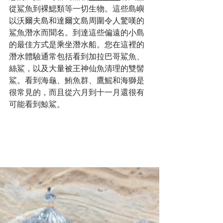
從鯊魚到裸鰓類等一切生物。這些島嶼
以沃爾夫島和達爾文島周圍令人驚嘆的
鯊魚潛水而聞名。到達這些偏遠的小島
的最佳方式是乘坐潛水船。您在這裡的
潛水體驗通常包括看到加拉巴哥鯊魚、
絲鯊，以及大量被王神仙魚清理的雙髻
鯊。看到海龜、鮪魚群、鷹鰩和海獅是
很常見的，而且從六月到十一月還很有
可能看到鯨鯊。