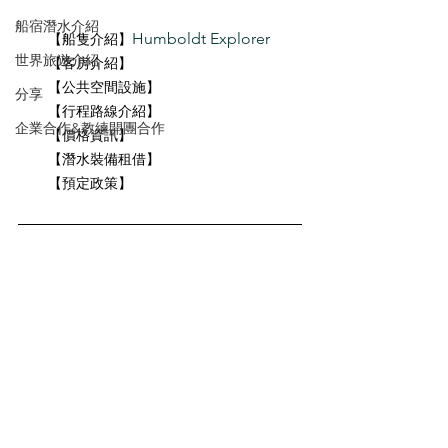
船宿潛水介紹
Humboldt Explorer
【船隻介紹】
世界旅遊介紹
【客房介紹】
【公共空間設施】
分享
【行程路線介紹】
企業合作&教練開團合作
【價格資訊】
【潛水裝備租借】
【預定政策】