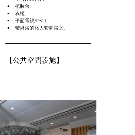
梳妝台、
衣櫃、
平面電視/DVD 
帶淋浴的私人套間浴室。
【公共空間設施】