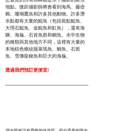
地點。微距攝影師將會看到海馬、藤壺
鶇、珊瑚鷹魚和許多其他動物。許多潛
水點都有大量的鰩魚（包括斑點鰩魚、
大理石鰩魚、金鰩魚和魟魚），還有海
獅、海龜、石首魚群和鯛魚。水中生物
的種類與其他地方不同，這裡有大量的
本地棕色條紋薩萊瑪魚、鯛魚、石斑
魚、雪佛龍梭魚和巨大的海龜。
透過我們預訂更便宜!
陽光甲板設有寬敞的休息區、部分遮蓋的陽光