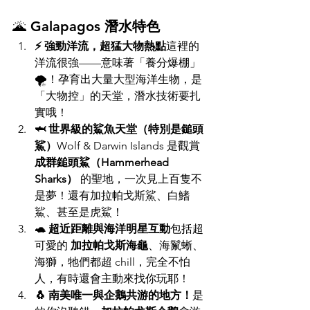
🌋 
Galapagos 潛水特色
⚡ 強勁洋流，超猛大物熱點
這裡的
洋流很強——意味著「養分爆棚」
🌪️！孕育出大量大型海洋生物，是
「大物控」的天堂，潛水技術要扎
實哦！
🦈 世界級的鯊魚天堂（特別是鎚頭
鯊）
Wolf & Darwin Islands 是觀賞 
成群鎚頭鯊（Hammerhead 
Sharks）
 的聖地，一次見上百隻不
是夢！還有加拉帕戈斯鯊、白鰭
鯊、甚至是虎鯊！
🐢 超近距離與海洋明星互動
包括超
可愛的 
加拉帕戈斯海龜
、海鬣蜥、
海獅，牠們都超 chill，完全不怕
人，有時還會主動來找你玩耶！
🐧 南美唯一與企鵝共游的地方！
是