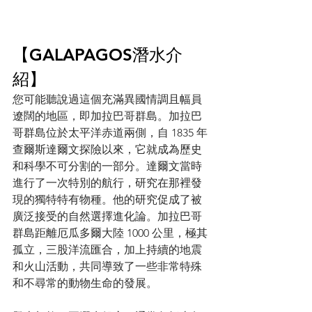
【GALAPAGOS潛水介
紹】
您可能聽說過這個充滿異國情調且幅員
遼闊的地區，即加拉巴哥群島。加拉巴
哥群島位於太平洋赤道兩側，自 1835 年
查爾斯達爾文探險以來，它就成為歷史
和科學不可分割的一部分。達爾文當時
進行了一次特別的航行，研究在那裡發
現的獨特特有物種。他的研究促成了被
廣泛接受的自然選擇進化論。加拉巴哥
群島距離厄瓜多爾大陸 1000 公里，極其
孤立，三股洋流匯合，加上持續的地震
和火山活動，共同導致了一些非常特殊
和不尋常的動物生命的發展。