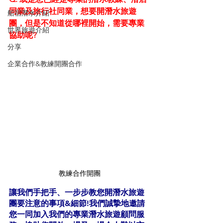
同業及旅行社同業，想要開潛水旅遊
船宿潛水介紹
團，但是不知道從哪裡開始，需要專業
世界旅遊介紹
協助呢?
分享
企業合作&教練開團合作
教練合作開團
讓我們手把手、一步步教您開潛水旅遊
團要注意的事項&細節!我們誠摯地邀請
您一同加入我們的專業潛水旅遊顧問服