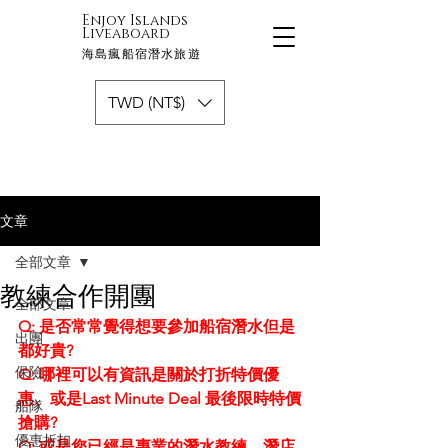
Enjoy Islands
Liveaboard
海島瘋船宿潛水旅遊
TWD (NT$)
文章
全部文章
教練合作開團
全部文章
Q: 是否常常覺得想要參加船宿潛水但是
出團
都好貴?
保險
Q: 哪裡可以有資訊是關於打折特價優
惠、或是Last Minute Deal 最後限時特價
船隊
搶購?
優惠折扣
Q: 或是您已經是專業的潛水教練、潛店