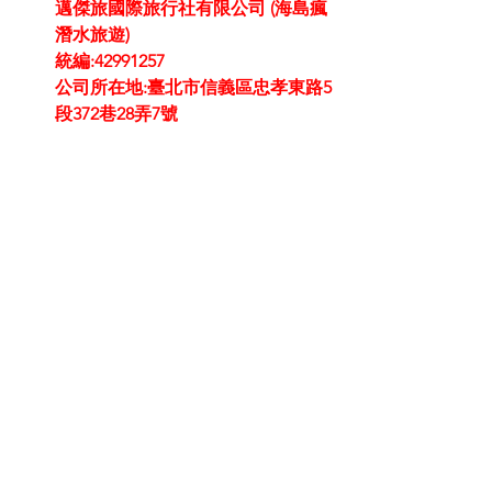
邁傑旅國際旅行社有限公司 (海島瘋
潛水旅遊)
統編:42991257
公司所在地:臺北市信義區忠孝東路5
段372巷28弄7號