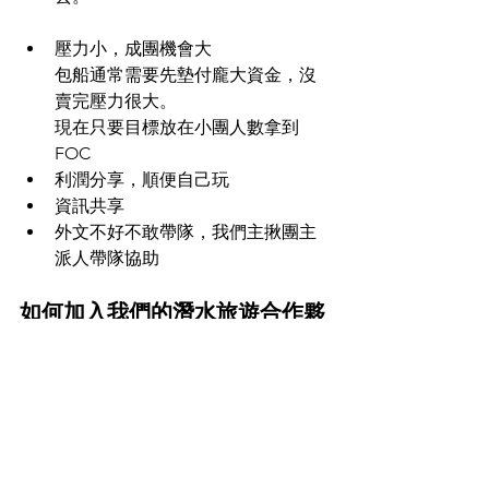
壓力小，成團機會大
包船通常需要先墊付龐大資金，沒
賣完壓力很大。
現在只要目標放在小團人數拿到
FOC
利潤分享，順便自己玩
資訊共享
外文不好不敢帶隊，我們主揪團主
派人帶隊協助
如何加入我們的潛水旅遊合作夥
伴？
教練合作開團怎麼做?
請聯繫我們的專業團隊，我們將為您提
供詳盡的行程資訊、合作方案及相關事
宜。讓我們攜手合作，打造一場無與倫
比的潛水之旅，為教練合作開團&您的客
戶帶來難忘的海底冒險！