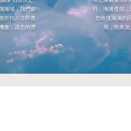
體驗夢幻潛水之
帶您探索最美的
個海域，我們都
行、海邊度假，
惠折扣！立即查
您收穫滿滿的
機會，讓您的潛
限，快來加