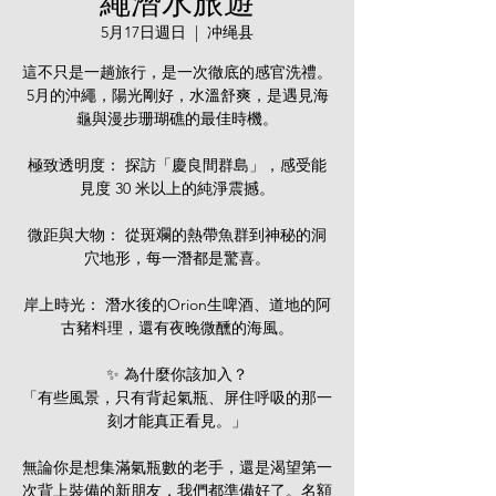
繩潛水旅遊
5月17日週日
  |  
冲绳县
這不只是一趟旅行，是一次徹底的感官洗禮。
5月的沖繩，陽光剛好，水溫舒爽，是遇見海
龜與漫步珊瑚礁的最佳時機。
極致透明度： 探訪「慶良間群島」，感受能
見度 30 米以上的純淨震撼。
微距與大物： 從斑斕的熱帶魚群到神秘的洞
穴地形，每一潛都是驚喜。
岸上時光： 潛水後的Orion生啤酒、道地的阿
古豬料理，還有夜晚微醺的海風。
✨ 為什麼你該加入？
「有些風景，只有背起氣瓶、屏住呼吸的那一
刻才能真正看見。」
無論你是想集滿氣瓶數的老手，還是渴望第一
次背上裝備的新朋友，我們都準備好了。名額