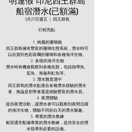
明連假 印尼四王群島
船宿潛水(已額滿)
3月27日週五
  |  
四王群島
行程亮點:
1. 絢麗的珊瑚礁
四王群島擁有豐富的珊瑚生態系統，潛水時可
以欣賞到色彩斑斕的珊瑚和各種海洋生物。
2. 多樣的海洋生物
潛水時有機會觀察到各種魚類，包括熱帶魚、
鯊魚、海龜和魟魚等。
3. 潛水難度適中
四王群島的潛水點適合各種潛水經驗的潛水
者，無論是初學者還是經驗豐富的潛水員。
4. 夜潛體驗
提供夜潛活動，讓潛水者可以觀察到夜間活躍
的海洋生物，體驗不同於白天的潛水樂趣。
5. 專業的潛水教練
船宿通常配備專業的潛水教練，提供安全的潛
水指導和必要的設備。