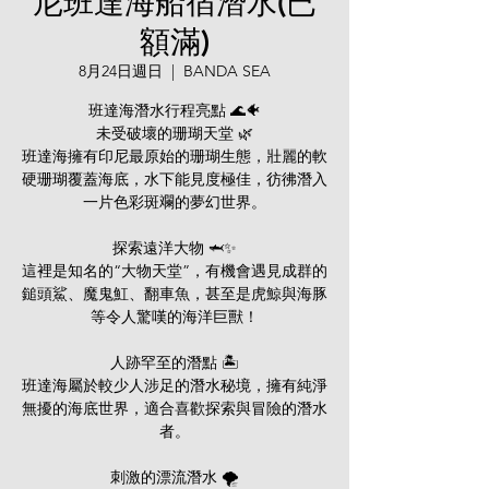
尼班達海船宿潛水(已
額滿)
8月24日週日
  |  
BANDA SEA
班達海潛水行程亮點 🌊🐠
未受破壞的珊瑚天堂 🌿
班達海擁有印尼最原始的珊瑚生態，壯麗的軟
硬珊瑚覆蓋海底，水下能見度極佳，彷彿潛入
一片色彩斑斕的夢幻世界。
探索遠洋大物 🦈✨
這裡是知名的“大物天堂”，有機會遇見成群的
鎚頭鯊、魔鬼魟、翻車魚，甚至是虎鯨與海豚
等令人驚嘆的海洋巨獸！
人跡罕至的潛點 🏝️
班達海屬於較少人涉足的潛水秘境，擁有純淨
無擾的海底世界，適合喜歡探索與冒險的潛水
者。
刺激的漂流潛水 🌪️