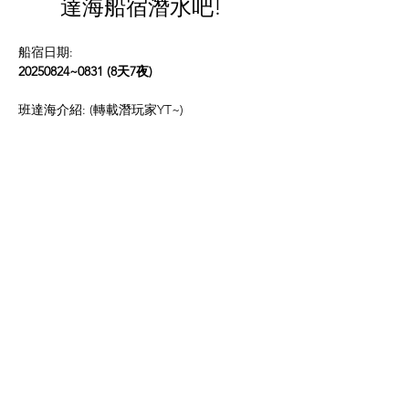
達海船宿潛水吧!  
船宿日期:
20250824~0831 (8天7夜) 
班達海介紹: (轉載潛玩家YT~)