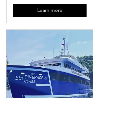
Learn more
20250319~0324 泰國斯米
蘭船宿潛水(已結束)