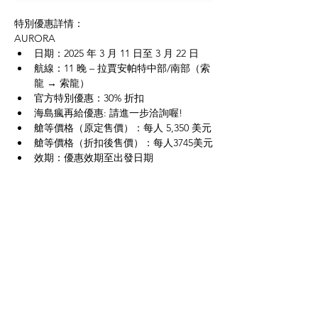
特別優惠詳情：
AURORA
日期：2025 年 3 月 11 日至 3 月 22 日
航線：11 晚 – 拉賈安帕特中部/南部（索
龍 → 索龍）
官方特別優惠：30% 折扣 
海島瘋再給優惠: 請進一步洽詢喔!
艙等價格（原定售價）：每人 5,350 美元
艙等價格（折扣後售價）：每人3745美元
效期：優惠效期至出發日期
客艙視供應情況而定，空間有限
趕快進一步跟我們聯繫，透過我們預定~~
拿到比30%更優惠的折扣!!