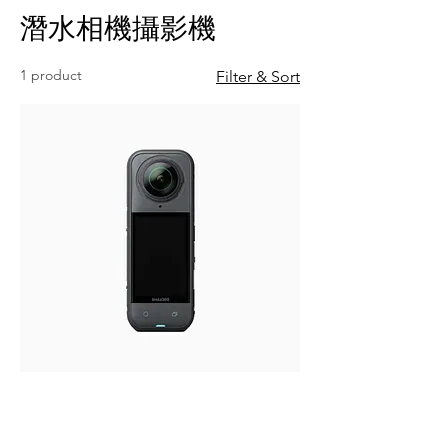
潛水相機攝影機
1 product
Filter & Sort
Imsta360 X5
Price
NT$19,490.00