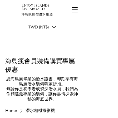
Enjoy Islands
Liveaboard
海島瘋船宿潛水旅遊
TWD (NT$)
​海島瘋會員裝備購買專屬
優惠
憑海島瘋畢業的潛水證書，即刻享有海
島瘋潛水裝備獨家折扣。
無論你是初學者或資深潛水員，我們為
你精選最專業的裝備，讓你盡情探索神
秘的海底世界。
Home
潛水相機攝影機