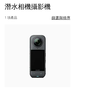
潛水相機攝影機
1 項產品
篩選與排序
Imsta360 X5
價格
$19,490.00