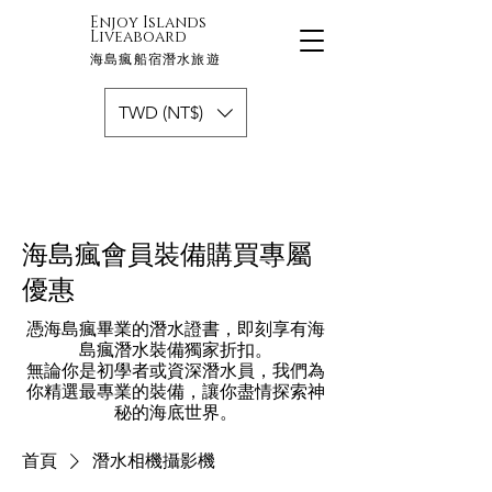
Enjoy Islands
Liveaboard
海島瘋船宿潛水旅遊
TWD (NT$)
​海島瘋會員裝備購買專屬
優惠
憑海島瘋畢業的潛水證書，即刻享有海
島瘋潛水裝備獨家折扣。
無論你是初學者或資深潛水員，我們為
你精選最專業的裝備，讓你盡情探索神
秘的海底世界。
首頁
潛水相機攝影機