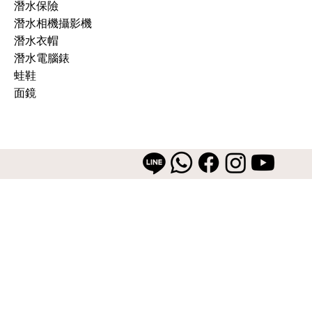
潛水保險
潛水相機攝影機
潛水衣帽
潛水電腦錶
蛙鞋
面鏡