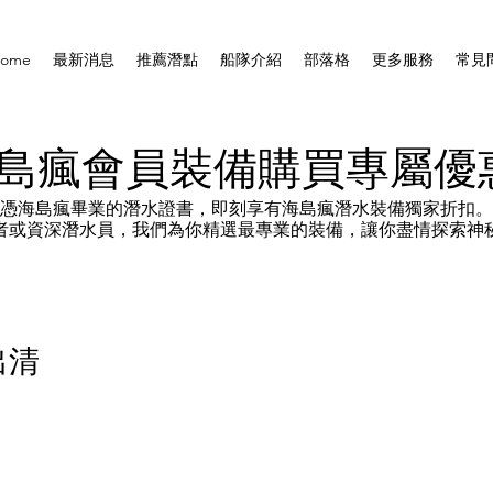
ome
最新消息
推薦潛點
船隊介紹
部落格
更多服務
常見
海島瘋會員裝備購買專屬優
憑海島瘋畢業的潛水證書，即刻享有海島瘋潛水裝備獨家折扣。
者或資深潛水員，我們為你精選最專業的裝備，讓你盡情探索神
出清