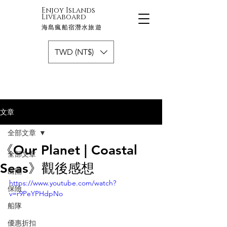
Enjoy Islands
Liveaboard
海島瘋船宿潛水旅遊
TWD (NT$)
文章
全部文章
《Our Planet | Coastal
全部文章
Seas》觀後感想
出團
https://www.youtube.com/watch?
保險
v=r9PeYPHdpNo
船隊
優惠折扣