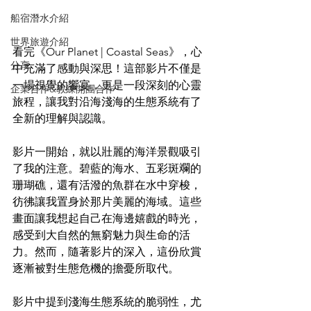
船宿潛水介紹
世界旅遊介紹
看完《Our Planet | Coastal Seas》，心
分享
中充滿了感動與深思！這部影片不僅是
一場視覺的饗宴，更是一段深刻的心靈
企業合作&教練開團合作
旅程，讓我對沿海淺海的生態系統有了
全新的理解與認識。
影片一開始，就以壯麗的海洋景觀吸引
了我的注意。碧藍的海水、五彩斑斕的
珊瑚礁，還有活潑的魚群在水中穿梭，
彷彿讓我置身於那片美麗的海域。這些
畫面讓我想起自己在海邊嬉戲的時光，
感受到大自然的無窮魅力與生命的活
力。然而，隨著影片的深入，這份欣賞
逐漸被對生態危機的擔憂所取代。
影片中提到淺海生態系統的脆弱性，尤