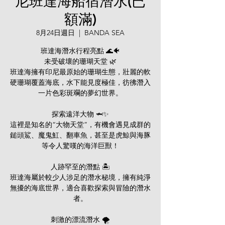
尼班達海船宿潛水(已
額滿)
8月24日週日
  |  
BANDA SEA
班達海潛水行程亮點 🌊🐠
未受破壞的珊瑚天堂 🌿
班達海擁有印尼最原始的珊瑚生態，壯麗的軟
硬珊瑚覆蓋海底，水下能見度極佳，彷彿潛入
一片色彩斑斕的夢幻世界。
探索遠洋大物 🦈✨
這裡是知名的“大物天堂”，有機會遇見成群的
鎚頭鯊、魔鬼魟、翻車魚，甚至是虎鯨與海豚
等令人驚嘆的海洋巨獸！
人跡罕至的潛點 🏝️
班達海屬於較少人涉足的潛水秘境，擁有純淨
無擾的海底世界，適合喜歡探索與冒險的潛水
者。
刺激的漂流潛水 🌪️