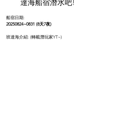
達海船宿潛水吧!  
船宿日期:
20250824~0831 (8天7夜) 
班達海介紹: (轉載潛玩家YT~)