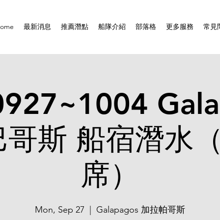
ome
最新消息
推薦潛點
船隊介紹
部落格
更多服務
常見
0927~1004 Gala
巴哥斯 船宿潛水（
席）
Mon, Sep 27
  |  
Galapagos 加拉帕哥斯