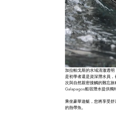
加拉帕戈斯的水域清澈透明
是初學者還是資深潛水員，
次與自然親密接觸的難忘旅
Galapagos船宿潛水
乘坐豪華遊艇，您將享受舒
的熱帶魚。