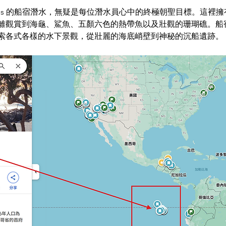
agos 的船宿潛水，無疑是每位潛水員心中的終極朝聖目標。這裡
離觀賞到海龜、鯊魚、五顏六色的熱帶魚以及壯觀的珊瑚礁。船
索各式各樣的水下景觀，從壯麗的海底峭壁到神秘的沉船遺跡。