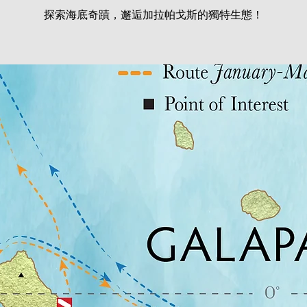
探索海底奇蹟，邂逅加拉帕戈斯的獨特生態！