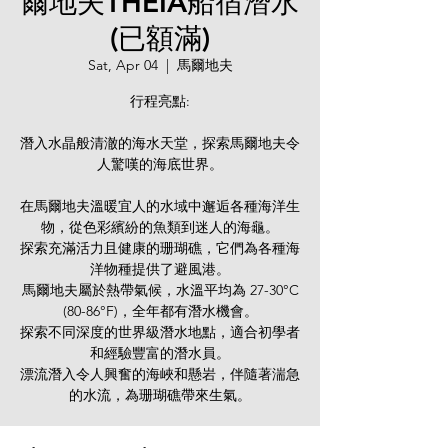
爾地夫THEIA船宿潛水
(已額滿)
Sat, Apr 04
  |  
馬爾地夫
行程亮點:
潛入水晶般清澈的海水天堂，探索馬爾地夫令
人驚嘆的海底世界。
在馬爾地夫溫暖宜人的水域中邂逅各種海洋生
物，從色彩繽紛的魚類到迷人的海龜。
探索充滿活力且健康的珊瑚礁，它們為各種海
洋物種提供了避風港。
馬爾地夫屬於熱帶氣候，水溫平均為 27-30°C
(80-86°F)，全年都有潛水機會。
探索不同深度的世界級潛水地點，適合初學者
和經驗豐富的潛水員。
漂流潛入令人興奮的海峽和懸岩，伴隨著湍急
的水流，為珊瑚礁帶來生氣。