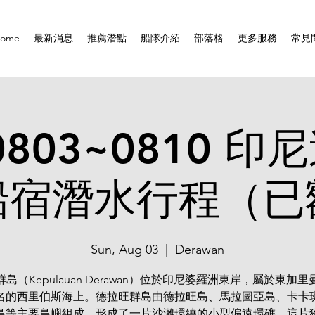
ome
最新消息
推薦潛點
船隊介紹
部落格
更多服務
常見
0803~0810 
船宿潛水行程（已
Sun, Aug 03
  |  
Derawan
島（Kepulauan Derawan）位於印尼婆羅洲東岸，屬於東加
名的西里伯斯海上。德拉旺群島由德拉旺島、馬拉圖亞島、卡卡
島等主要島嶼組成，形成了一片沙灘環繞的小型偏遠環礁。這片