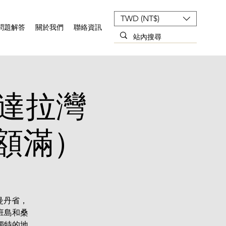
TWD (NT$)
問題解答
關於我們
聯絡資訊
印尼達拉灣
額滿）
里曼丹省，
班島和桑
獨特的地