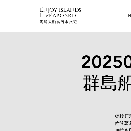
Enjoy Islands
Liveaboard
H
海島瘋船宿潛水旅遊
2025
群島
德拉旺群
位於著
加拉奇