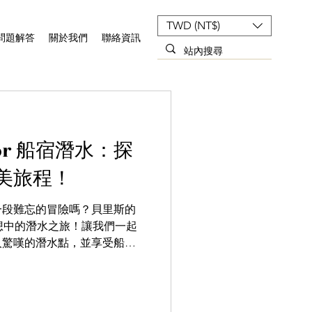
TWD (NT$)
問題解答
關於我們
聯絡資訊
sor 船宿潛水：探
美旅程！
一段難忘的冒險嗎？貝里斯的
人驚嘆的潛水點，並享受船上
 在 Aggressor...