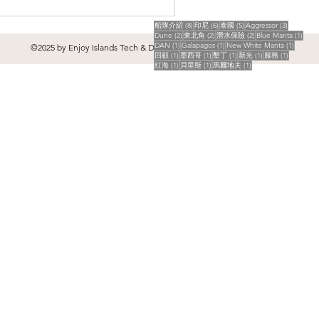
8 篇文章
6 篇文章
5 篇文章
3 篇文章
船隊介紹
(8)
印尼
(6)
泰國
(5)
Aggressor
(3)
2 篇文章
2 篇文章
2 篇文章
1 篇
Dune
(2)
東北角
(2)
潛水保險
(2)
Blue Manta
(1)
1 篇文章
1 篇文章
1 篇文
DAN
(1)
Galapagos
(1)
New White Manta
(1)
©2025 by Enjoy Islands Tech & Design
1 篇文章
1 篇文章
1 篇文章
1 篇文章
1 篇文章
回顧
(1)
墨西哥
(1)
墾丁
(1)
新光
(1)
服務
(1)
1 篇文章
1 篇文章
1 篇文章
紅海
(1)
貝里斯
(1)
馬爾地夫
(1)