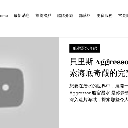
ome
最新消息
推薦潛點
船隊介紹
部落格
更多服務
常見
船宿潛水介紹
貝里斯 Aggres
索海底奇觀的完
想要在潛水的世界中，展開
Aggressor 船宿潛水 是你夢想中的潛水之旅！讓我們一起
深入這片海域，探索那些令
的奢華體驗！ 🌊 1. 獨特的潛水體驗