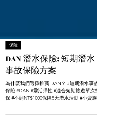
保險
DAN 潛水保險: 短期潛水
事故保險方案
為什麼我們選擇推薦 DAN？ #短期潛水事故
保險 #DAN #靈活彈性 #適合短期旅遊單次投
保 #不到NT$1000保障5天潛水活動 #小資族首
選 Daren總監先分享一個真實的故事: 早期
Daren在泰國斯米蘭船宿潛水公司的一趟潛水
活動後，其中一位潛水教練同事因為照顧客...